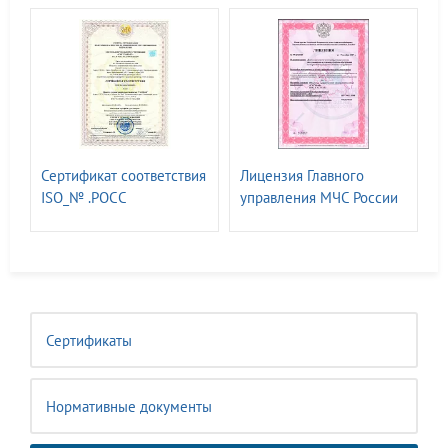
Сертификат соответствия
Лицензия Главного
ISO_№ .РОСС
управления МЧС России
RU.31060.04ЖЖЮ0
на Деятельность по
монтажу, техническому
обслуживанию и ремонту
средств обеспечения
пожарной безопасности
зданий и сооружений.
Сертификаты
Нормативные документы