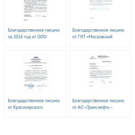
Благодарственное письмо
Благодарственное письмо
за 2016 год от ОOО
от ГУП «Московский
«Газпром ФЛОТ»
метрополитен»
Электромеханическая
служба.
Благодарственное письмо
Благодарственное письмо
от Красноярского
от АО «Транснефть –
транспортного филиала
Верхняя Волга»
ПАО «ГМК«Норильский
Никель»