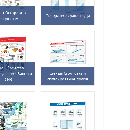
ды Осторожно
Стенды по охране труда
Терроризм
нды Средства
Стенды Строповка и
дуальной Защиты
складирование грузов
СИЗ