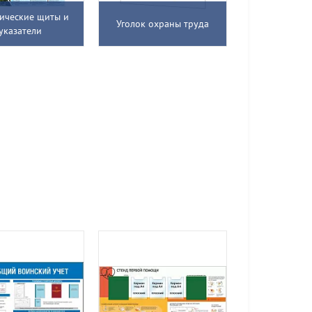
тические щиты и
Уголок охраны труда
указатели