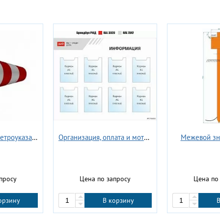
Флюгер ветроуказатель нефтехимический
Дорожный знак индивидуального проектирования - Проход запрещен, обход. Стрелка налево
просу
Цена по запросу
Цена по
орзину
В корзину
В