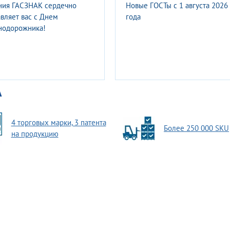
ния ГАСЗНАК запустила
Нормативно-технические
одство второй
требования к организации
икации модульной системы
парковочного пространства на
вукового оповещения
автомобильных дорогах обще
пользования, а также на
территориях объектов
капитального строительства
А
4 торговых марки, 3 патента
Более 250 000 SKU
на продукцию