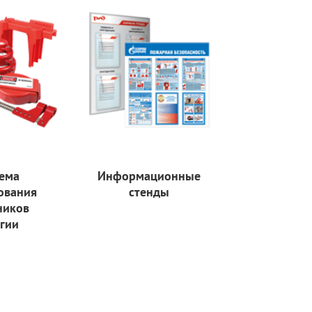
ема
Информационные
ования
стенды
ников
гии