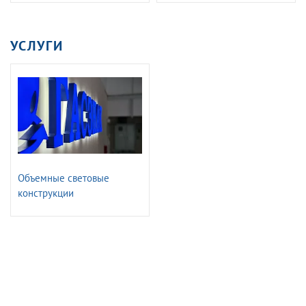
Знаки путевые и
по непроизводственнному
сигнальные железных
травматизму
дорог. ГОСТ 8442-65
УСЛУГИ
Объемные световые
конструкции