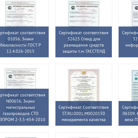
ртификат соответствия
Сертификат соответствия
Сертифи
01056. Знаки
32623 Стенд для
32
безопасности ГОСТ Р
размещения средств
инфор
12.4.026-2015
защиты т.м. ГАССТЕНД
ртификат соответствия
N00656. Знаки
магистральных
Сертификат Соответствия
Сертифи
газопроводов СТО
ST.RU.0001.M0020150
06109. 
АЗПРОМ 2-3.5-454-2010
менеджмента качества
веха Г