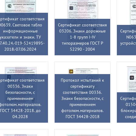
ртификат соответствия
00639. Световое табло
Сертификат соответствия
информационные
03206. Знаки дорожные
Сертифи
указатели и знаки. ТУ
1-8 групп I-IV
N063
7.40.24.-019-52419895-
типоразмеров ГОСТ Р
устройс
2018.-07.06.2024
52290 - 2004
ртификат соответствия
Протокол испытаний к
00336. Знаки
сертификату
безопасности, с
соответствия 00336.
применением
Знаки безопасности, с
Сертифи
фотолюм.материалов.
применением
0150
ГОСТ 34428-2018. до
фотолюм.материалов.
блокир
04.2028
ГОСТ 34428-2018
соед