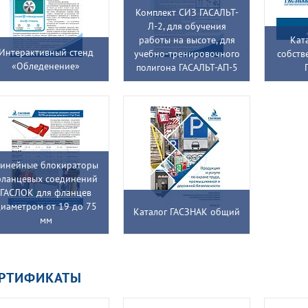
Комплект СИЗ ГАСАЛЬТ-
Л-2, для обучения
работы на высоте, для
Кат
Интерактивный стенд
учебно-тренировочного
собств
«Обледенение»
полигона ГАСАЛЬТ-АП-5
инейные блокираторы
ланцевых соединений
ГАСЛОК для фланцев
иаметром от 19 до 75
Каталог ГАСЗНАК общий
мм
ЕРТИФИКАТЫ