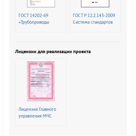
требования и
характеристики.
ГОСТ 14202-69
ГОСТ Р 12.2.143-2009
Методы испытаний
«Трубопроводы
Система стандартов
промышленных
безопасности труда
предприятий.
(ССБТ). Системы
Опознавательная
фотолюминесцентные
окраска,
эвакуационные.
Лицензии для реализации проекта
предупреждающие
Требования и методы
знаки и
контроля (с
маркировочные
Изменением N 1)
щитки
Лицензия Главного
управления МЧС
России на
Деятельность по
монтажу,